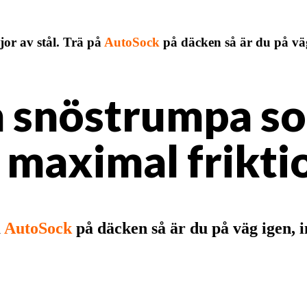
or av stål. Trä på
AutoSock
på däcken så är du på vä
n snöstrumpa so
 maximal friktio
å
AutoSock
på däcken så är du på väg igen, 