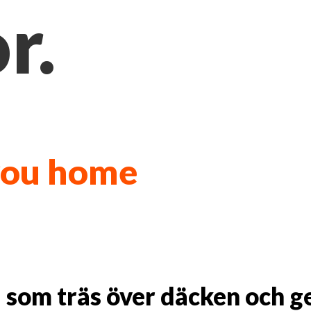
r.
 you home
som träs över däcken och ge