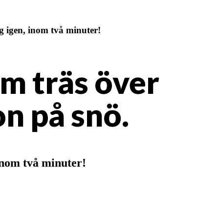
g igen, inom två minuter!
m träs över
n på snö.
inom två minuter!