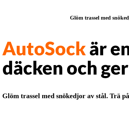
Glöm trassel med snökedj
AutoSock
är e
däcken och ger
Glöm trassel med snökedjor av stål. Trä p