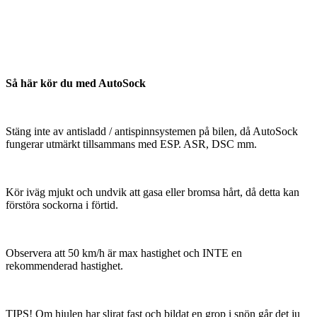
Så här kör du med AutoSock
Stäng inte av antisladd / antispinnsystemen på bilen, då AutoSock
fungerar utmärkt tillsammans med ESP. ASR, DSC mm.
Kör iväg mjukt och undvik att gasa eller bromsa hårt, då detta kan
förstöra sockorna i förtid.
Observera att 50 km/h är max hastighet och INTE en
rekommenderad hastighet.
TIPS! Om hjulen har slirat fast och bildat en grop i snön går det ju