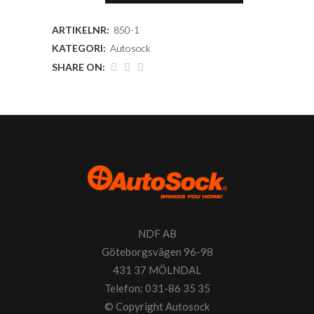
ARTIKELNR:
850-1
KATEGORI:
Autosock
SHARE ON:
NDF AB
Göteborgsvägen 96-98
431 37 MÖLNDAL
Telefon: 031-86 35 35
© Copyright
Autosock