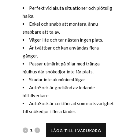
Perfekt vid akuta situationer och plötslig
halka.
Enkel och snabb att montera, ännu
snabbare att ta av.
Väger lite och tar nästan ingen plats.
Är tvättbar och kan användas flera
gånger.
Passar utmärkt på bilar med trånga
hjulhus där snökedjor inte får plats.
Skadar inte aluminiumfälgar.
AutoSock är godkänd av ledande
biltillverkare
AutoSock är certifierad som motsvarighet
till snökedjor i flera länder.
LÄGG TILL I VARUKORG