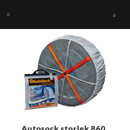
0
Autosock storlek 860