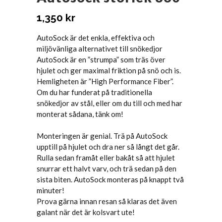
1,350
kr
AutoSock är det enkla, effektiva och
miljövänliga alternativet till snökedjor
AutoSock är en ”strumpa” som träs över
hjulet och ger maximal friktion på snö och is.
Hemligheten är ”High Performance Fiber”.
Om du har funderat på traditionella
snökedjor av stål, eller om du till och med har
monterat sådana, tänk om!
Monteringen är genial. Trä på AutoSock
upptill på hjulet och dra ner så långt det går.
Rulla sedan framåt eller bakåt så att hjulet
snurrar ett halvt varv, och trä sedan på den
sista biten. AutoSock monteras på knappt två
minuter!
Prova gärna innan resan så klaras det även
galant när det är kolsvart ute!